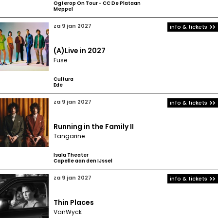
Ogterop On Tour - CC De Plataan
Meppel
za 9 jan 2027
info & tickets
(A)Live in 2027
Fuse
Cultura
Ede
za 9 jan 2027
info & tickets
Running in the Family II
Tangarine
Isala Theater
Capelle aan den IJssel
za 9 jan 2027
info & tickets
Thin Places
VanWyck