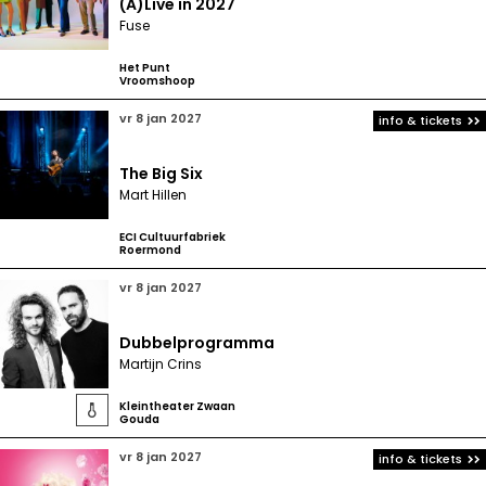
(A)Live in 2027
Fuse
Het Punt
Vroomshoop
vr 8 jan 2027
info & tickets
The Big Six
Mart Hillen
ECI Cultuurfabriek
Roermond
vr 8 jan 2027
Dubbelprogramma
Martijn Crins
Kleintheater Zwaan

Gouda
vr 8 jan 2027
info & tickets