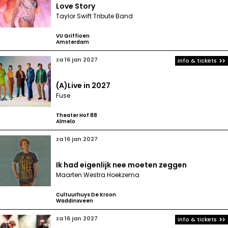
Love Story
Taylor Swift Tribute Band
VU Griffioen
Amsterdam
za 16 jan 2027
info & tickets
(A)Live in 2027
Fuse
Theater Hof 88
Almelo
za 16 jan 2027
Ik had eigenlijk nee moeten zeggen
Maarten Westra Hoekzema
Cultuurhuys De Kroon
Waddinxveen
za 16 jan 2027
info & tickets