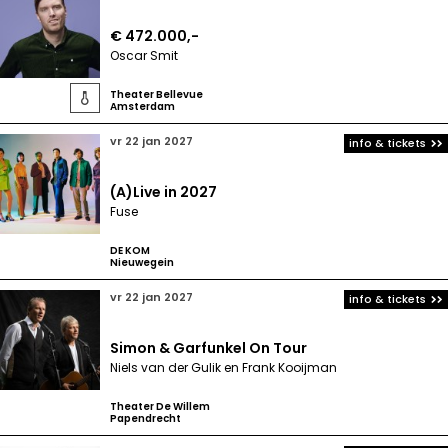
€ 472.000,-
Oscar Smit
Theater Bellevue

Amsterdam
vr 22 jan 2027
info & tickets
(A)Live in 2027
Fuse
DE KOM
Nieuwegein
vr 22 jan 2027
info & tickets
Simon & Garfunkel On Tour
Niels van der Gulik en Frank Kooijman
Theater De Willem
Papendrecht