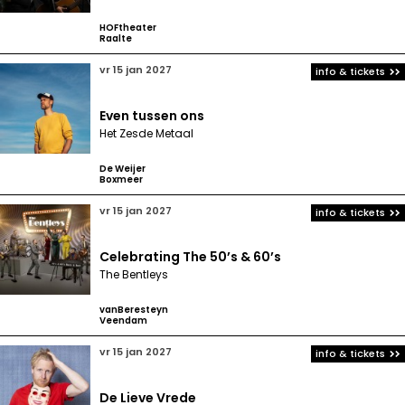
HOFtheater
Raalte
vr 15 jan 2027
info & tickets
Even tussen ons
Het Zesde Metaal
De Weijer
Boxmeer
vr 15 jan 2027
info & tickets
Celebrating The 50’s & 60’s
The Bentleys
vanBeresteyn
Veendam
vr 15 jan 2027
info & tickets
De Lieve Vrede