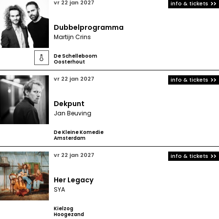
vr 22 jan 2027
info & tickets
Dubbelprogramma
Martijn Crins
De Schelleboom

Oosterhout
vr 22 jan 2027
info & tickets
Dekpunt
Jan Beuving
De Kleine Komedie
Amsterdam
vr 22 jan 2027
info & tickets
Her Legacy
SYA
Kielzog
Hoogezand