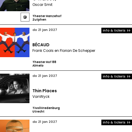
Oscar Smit
Theater Hanzehof

Zutphen
do 21 jan 2027
info & tickets
BÉCAUD
Frank Cools en Florian De Schepper
Theater Hof 88
Almelo
do 21 jan 2027
info & tickets
Thin Places
VanWyck
TivoliVredenburg
Utrecht
do 21 jan 2027
info & tickets