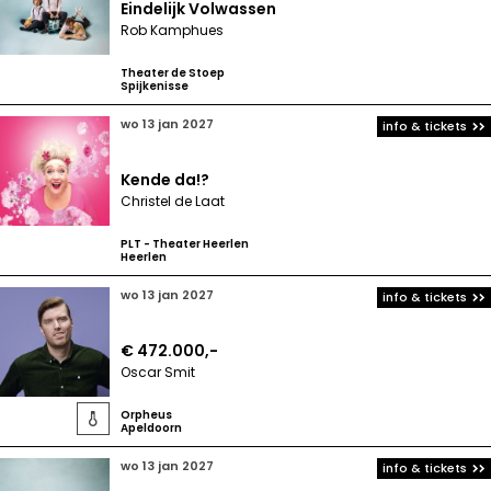
Eindelijk Volwassen
Rob Kamphues
Theater de Stoep
Spijkenisse
wo 13 jan 2027
info & tickets
Kende da!?
Christel de Laat
PLT - Theater Heerlen
Heerlen
wo 13 jan 2027
info & tickets
€ 472.000,-
Oscar Smit
Orpheus

Apeldoorn
wo 13 jan 2027
info & tickets