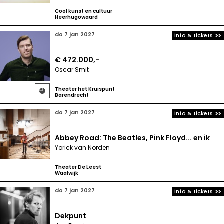
Cool kunst en cultuur
Heerhugowaard
do 7 jan 2027
info & tickets
€ 472.000,-
Oscar Smit
Theater het Kruispunt

Barendrecht
do 7 jan 2027
info & tickets
Abbey Road: The Beatles, Pink Floyd... en ik
Yorick van Norden
Theater De Leest
Waalwijk
do 7 jan 2027
info & tickets
Dekpunt