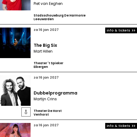
Piet van Eeghen
Stadsschouwburg De Harmonie
Leeuwarden
za 16 jan 2027
info & tickets
The Big Six
Mart Hillen
Theater 't Spieker
Eibergen
za 16 jan 2027
Dubbelprogramma
Martijn Crins
Theater De Horst

Venhorst
za 16 jan 2027
info & tickets