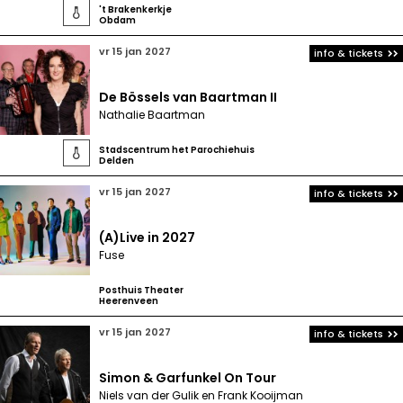
't Brakenkerkje

Obdam
vr 15 jan 2027
info & tickets
De Bössels van Baartman II
Nathalie Baartman
Stadscentrum het Parochiehuis

Delden
vr 15 jan 2027
info & tickets
(A)Live in 2027
Fuse
Posthuis Theater
Heerenveen
vr 15 jan 2027
info & tickets
Simon & Garfunkel On Tour
Niels van der Gulik en Frank Kooijman