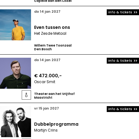
Capelle aan den IJssel
do 14 jan 2027
info & tickets
Even tussen ons
Het Zesde Metaal
Willem Twee Toonzaal
Den Bosch
do 14 jan 2027
info & tickets
€ 472.000,-
Oscar Smit
Theater aan het Vrijthof

Maastricht
vr 15 jan 2027
info & tickets
Dubbelprogramma
Martijn Crins