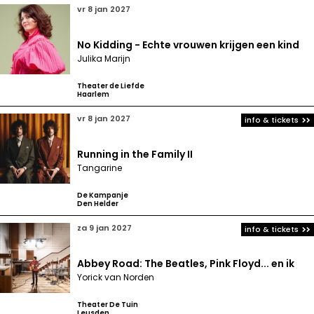
vr 8 jan 2027
No Kidding - Echte vrouwen krijgen een kind
Julika Marijn
Theater de Liefde
Haarlem
vr 8 jan 2027
info & tickets
Running in the Family II
Tangarine
De Kampanje
Den Helder
za 9 jan 2027
info & tickets
Abbey Road: The Beatles, Pink Floyd... en ik
Yorick van Norden
Theater De Tuin
Leusden