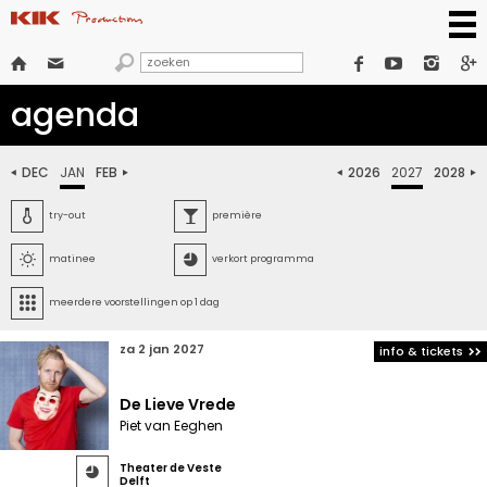







agenda
DEC
JAN
FEB
2026
2027
2028






try-out
première


matinee
verkort programma

meerdere voorstellingen op 1 dag
za 2 jan 2027
info & tickets
De Lieve Vrede
Piet van Eeghen
Theater de Veste

Delft