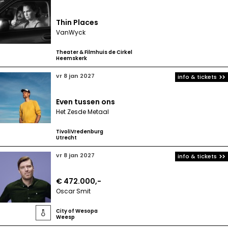
Thin Places
VanWyck
Theater & Filmhuis de Cirkel
Heemskerk
vr 8 jan 2027
info & tickets
Even tussen ons
Het Zesde Metaal
TivoliVredenburg
Utrecht
vr 8 jan 2027
info & tickets
€ 472.000,-
Oscar Smit
City of Wesopa

Weesp