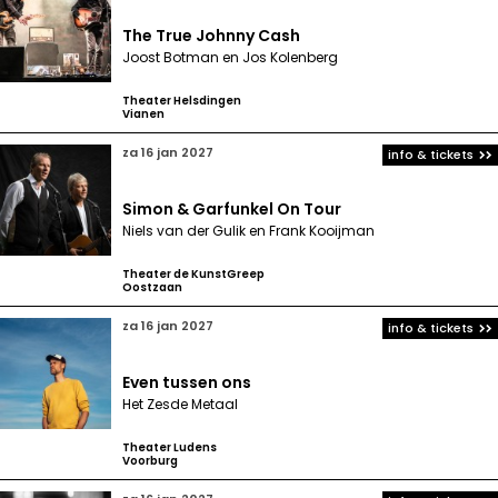
The True Johnny Cash
Joost Botman en Jos Kolenberg
Theater Helsdingen
Vianen
za 16 jan 2027
info & tickets
Simon & Garfunkel On Tour
Niels van der Gulik en Frank Kooijman
Theater de KunstGreep
Oostzaan
za 16 jan 2027
info & tickets
Even tussen ons
Het Zesde Metaal
Theater Ludens
Voorburg