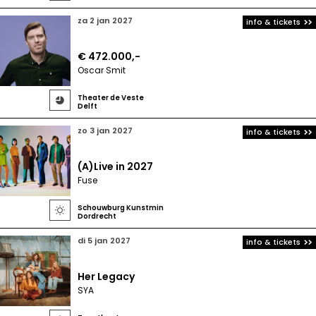
za 2 jan 2027
info & tickets
€ 472.000,-
Oscar Smit
Theater de Veste

Delft
zo 3 jan 2027
info & tickets
(A)Live in 2027
Fuse
Schouwburg Kunstmin

Dordrecht
di 5 jan 2027
info & tickets
Her Legacy
SYA