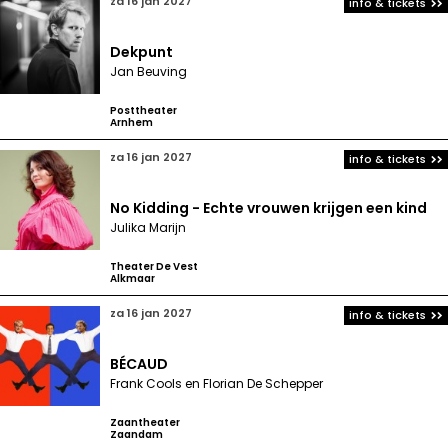
za 16 jan 2027
info & tickets
Dekpunt
Jan Beuving
Posttheater
Arnhem
za 16 jan 2027
info & tickets
No Kidding - Echte vrouwen krijgen een kind
Julika Marijn
Theater De Vest
Alkmaar
za 16 jan 2027
info & tickets
BÉCAUD
Frank Cools en Florian De Schepper
Zaantheater
Zaandam