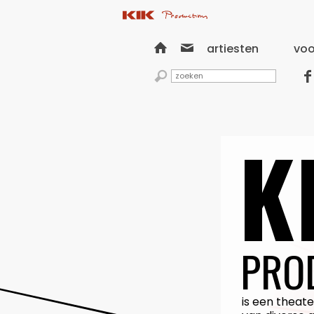


artiesten
voo


K
PRO
is een thea