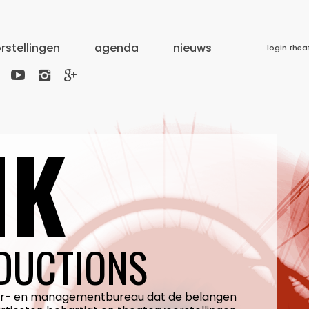
rstellingen
agenda
nieuws
login thea



IK
DUCTIONS
ter- en managementbureau dat de belangen