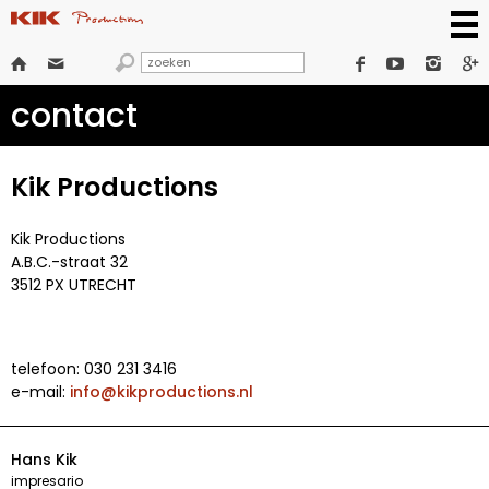







contact
Kik Productions
Kik Productions
A.B.C.-straat 32
3512 PX UTRECHT
telefoon: 030 231 3416
e-mail:
info@kikproductions.nl
Hans Kik
impresario