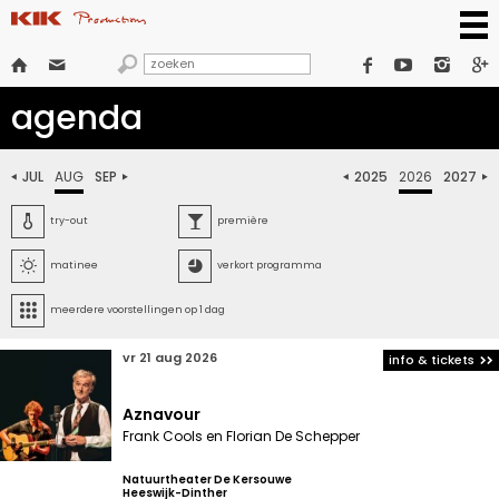







agenda
JUL
AUG
SEP
2025
2026
2027






try-out
première


matinee
verkort programma

meerdere voorstellingen op 1 dag
vr 21 aug 2026
info & tickets
Aznavour
Frank Cools en Florian De Schepper
Natuurtheater De Kersouwe
Heeswijk-Dinther