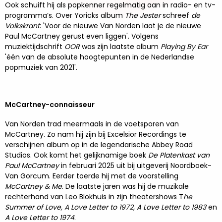
Ook schuift hij als popkenner regelmatig aan in radio- en tv-
programma’s. Over Yoricks album
The Jester
schreef
de
Volkskrant
: 'Voor de nieuwe Van Norden laat je de nieuwe
Paul McCartney gerust even liggen'. Volgens
muziektijdschrift
OOR
was zijn laatste album
Playing By Ear
'één van de absolute hoogtepunten in de Nederlandse
popmuziek van 2021'.
McCartney-connaisseur
Van Norden trad meermaals in de voetsporen van
McCartney. Zo nam hij zijn bij Excelsior Recordings te
verschijnen album op in de legendarische Abbey Road
Studios. Ook komt het gelijknamige boek
De Platenkast van
Paul McCartney
in februari 2025 uit bij uitgeverij Noordboek-
Van Gorcum. Eerder toerde hij met de voorstelling
McCartney & Me
. De laatste jaren was hij de muzikale
rechterhand van Leo Blokhuis in zijn theatershows T
he
Summer of Love, A Love Letter to 1972, A Love Letter to 1983
en
A Love Letter to 1974
.