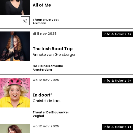
All of Me
Theater De Vest

Alkmaar
di 11 nov 2025
info & tickets
The Irish Road Trip
Anneke van Giersbergen
De Kleine Komedie
Amsterdam
wo 12 nov 2025
info & tickets
En door!?
Christel de Laat
Theater De Blauwe Kei
Veghel
wo 12 nov 2025
info & tickets