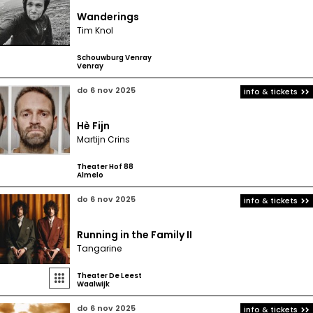
Wanderings
Tim Knol
Schouwburg Venray
Venray
do 6 nov 2025
info & tickets
Hè Fijn
Martijn Crins
Theater Hof 88
Almelo
do 6 nov 2025
info & tickets
Running in the Family II
Tangarine
Theater De Leest

Waalwijk
do 6 nov 2025
info & tickets