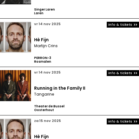
Singer Laren
Laren
vr 14 nov 2025
info & tickets
Hè Fijn
Martijn Crins
PERRON-3
Rosmalen
vr 14 nov 2025
info & tickets
Running in the Family II
Tangarine
Theater de Bussel
Oosterhout
za 15 nov 2025
info & tickets
Hè Fijn