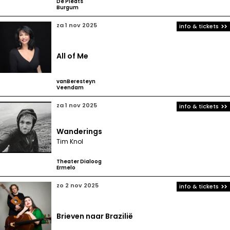
De Pleats
Burgum
za 1 nov 2025
info & tickets
All of Me
vanBeresteyn
Veendam
za 1 nov 2025
info & tickets
Wanderings
Tim Knol
Theater Dialoog
Ermelo
zo 2 nov 2025
info & tickets
Brieven naar Brazilië