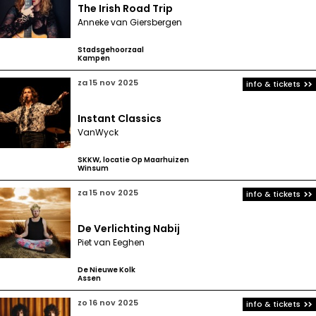
The Irish Road Trip
Anneke van Giersbergen
Stadsgehoorzaal
Kampen
za 15 nov 2025
info & tickets
Instant Classics
VanWyck
SKKW, locatie Op Maarhuizen
Winsum
za 15 nov 2025
info & tickets
De Verlichting Nabij
Piet van Eeghen
De Nieuwe Kolk
Assen
zo 16 nov 2025
info & tickets