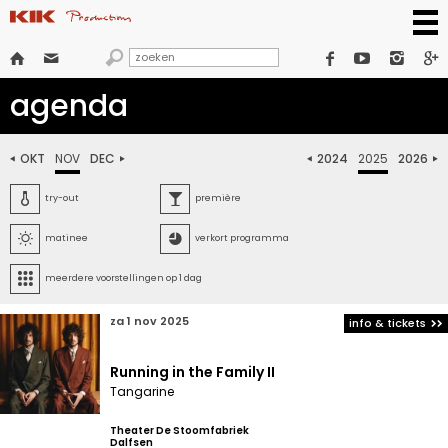







agenda
OKT
NOV
DEC
2024
2025
2026






try-out
première


matinee
verkort programma

meerdere voorstellingen op 1 dag
za 1 nov 2025
info & tickets
Running in the Family II
Tangarine
Theater De Stoomfabriek
Dalfsen