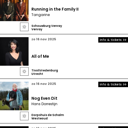
Running in the Family II
Tangarine
Schouwburg Venray

Venray
zo 16 nov 2025
info & tickets
All of Me
TivoliVredenburg

Utrecht
zo 16 nov 2025
info & tickets
Nog Even Dit
Hans Dorrestijn
Dorpshuis de Schalm

Westwoud