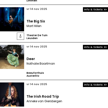
Limmen
vr 14 nov 2025
info & tickets
The Big Six
Mart Hillen
Theater De Tuin

Leusden
vr 14 nov 2025
info & tickets
Deer
Nathalie Baartman
Beauforthuis
Austerlitz
vr 14 nov 2025
info & tickets
The Irish Road Trip
Anneke van Giersbergen