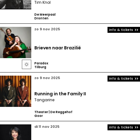
Tim Knol
De Meerpaal
Dronten
zo 9 nov 2025
info & tickets
Brieven naar Brazilië
Paradox

Tilburg
zo 9 nov 2025
info & tickets
Running in the Family II
Tangarine
Theater | De Reggehof
Goor
di 11 nov 2025
info & tickets