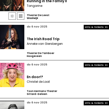
Running in the Family II
Tangarine
Theater De Leest


Waalwijk
do 6 nov 2025
info & tickets
The Irish Road Trip
Anneke van Giersbergen
Theater De Tamboer
Hoogeveen
do 6 nov 2025
info & tickets
En door!?
Christel de Laat
Toon Hermans Theater
Sittard-Geleen
do 6 nov 2025
info & tickets