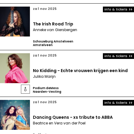
za 1 nov 2025
info & tickets
The Irish Road Trip
Anneke van Giersbergen
Schouwburg Amstelveen
Amstelveen
za 1 nov 2025
info & tickets
No Kidding - Echte vrouwen krijgen een kind
Julika Marijn
Podium deMess

Naarden-Vesting
za 1 nov 2025
info & tickets
Dancing Queens - xs tribute to ABBA
Beatrice en Vera van der Poel