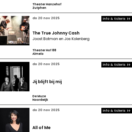
Theater Hanzehof
Zutphen
do 20 nov 2025
info & tickets
The True Johnny Cash
Joost Botman en Jos Kolenberg
Theater Hof 88
Almelo
do 20 nov 2025
info & tickets
Jij blijft bij mij
De Muze
Noordwijk
do 20 nov 2025
info & tickets
All of Me