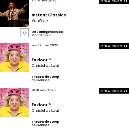
zo 16 nov 2025
info & tickets
Instant Classics
VanWyck
De Stadsgehoorzaal

Vlaardingen
ma 17 nov 2025
info & tickets
En door!?
Christel de Laat
Theater de Stoep
Spijkenisse
di 18 nov 2025
info & tickets
En door!?
Christel de Laat
Theater de Stoep
Spijkenisse