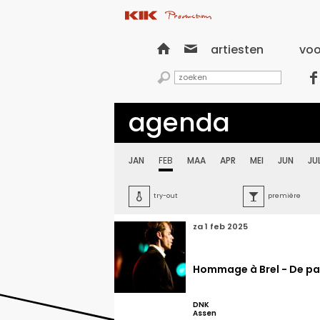


artiesten
voo


agenda
JAN
FEB
MAA
APR
MEI
JUN
JU

try-out

première
za 1 feb 2025
Hommage à Brel - De par
DNK
Assen