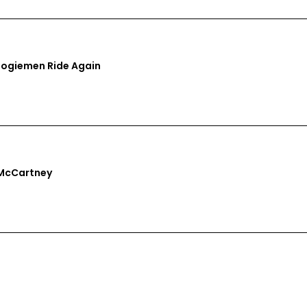
oogiemen Ride Again
 McCartney