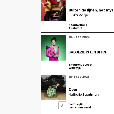
Buiten de lijnen, het my
Julika Marijn
Beauforthuis
Austerlitz
do 6 feb 2025
JALOEZIE IS EEN BITCH
Theater De Leest
Waalwijk
do 6 feb 2025
Deer
Nathalie Baartman
De Toegift

Den Hoorn Texel