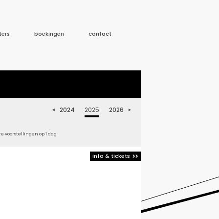
ters
boekingen
contact
2024
2025
2026


 voorstellingen op 1 dag
info & tickets