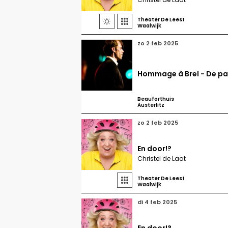
Theater De Leest


Waalwijk
zo 2 feb 2025
Hommage à Brel - De par
Beauforthuis
Austerlitz
zo 2 feb 2025
En door!?
Christel de Laat
Theater De Leest

Waalwijk
di 4 feb 2025