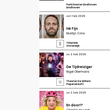
Parktheater Eindhoven
Eindhoven
za 1 feb 2025
Hè Fijn
Martijn Crins
Tiliander

Oisterwijk
zo 2 feb 2025
De Tijdreiziger
Nigel Otermans
Theater De Willem

Papendrecht
zo 2 feb 2025
En door!?
Christel de Laat