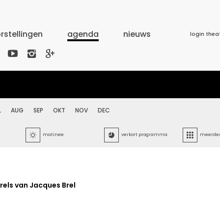
rstellingen
agenda
nieuws
login thea



L
AUG
SEP
OKT
NOV
DEC

matinee

verkort programma

meerdere
els van Jacques Brel