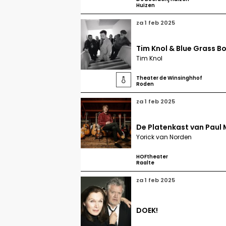
Huizen
za 1 feb 2025
Tim Knol & Blue Grass B
Tim Knol
Theater de Winsinghhof

Roden
za 1 feb 2025
De Platenkast van Paul
Yorick van Norden
HOFtheater
Raalte
za 1 feb 2025
DOEK!