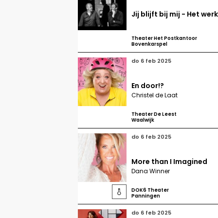
Jij blijft bij mij - Het 
Theater Het Postkantoor
Bovenkarspel
do 6 feb 2025
En door!?
Christel de Laat
Theater De Leest
Waalwijk
do 6 feb 2025
More than I Imagined
Dana Winner
DOK6 Theater

Panningen
do 6 feb 2025