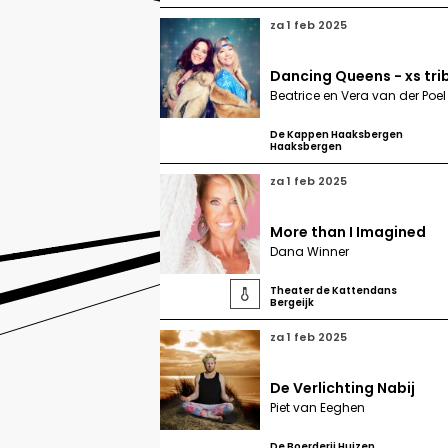
za 1 feb 2025
Dancing Queens - xs tri
Beatrice en Vera van der Poel
De Kappen Haaksbergen
Haaksbergen
za 1 feb 2025
More than I Imagined
Dana Winner
Theater de Kattendans

Bergeijk
za 1 feb 2025
De Verlichting Nabij
Piet van Eeghen
De Boerderij Huizen