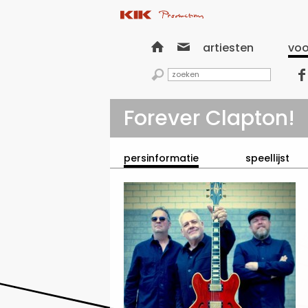


artiesten
voo


Forever Clapton!
persinformatie
speellijst