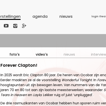
rstellingen
agenda
nieuws
login thea



foto's
video's
nieuws
interview
Forever Clapton!
In 2025 wordt Eric Clapton 80 jaar. De heren van Ocobar zijn en
Eerder maakten ze al de voorstelling
Wonderful Tonight
. In
Forev
hoogtepunten uit zijn bewogen leven. Van nummers van de Yar
jaren 70 en 80 tot aan zijn laatste meesterwerken; waaronder
S
Tears in Heaven
en
Layla
. Lekker ruig of juist ‘unplugged’.
De drie rasmuzikanten van Ocobar hebben hun sporen ruim verd