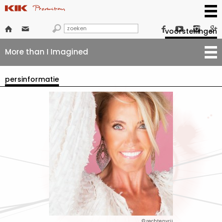







voorstellingen
More than I Imagined
persinformatie
© rechtenvrij