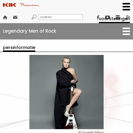







voorstellingen
Legendary Men of Rock
persinformatie
© Cornelie Tollens