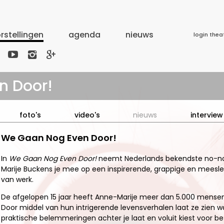
rstellingen
agenda
nieuws
login thea



n Door!
foto's
video's
nieuws
interview
We Gaan Nog Even Door!
In
We Gaan Nog Even Door!
neemt Nederlands bekendste no-n
Marije Buckens je mee op een inspirerende, grappige en meesl
van werk.
De afgelopen 15 jaar heeft Anne-Marije meer dan 5.000 mense
Door middel van hun intrigerende levensverhalen laat ze zien wa
praktische belemmeringen achter je laat en voluit kiest voor bet