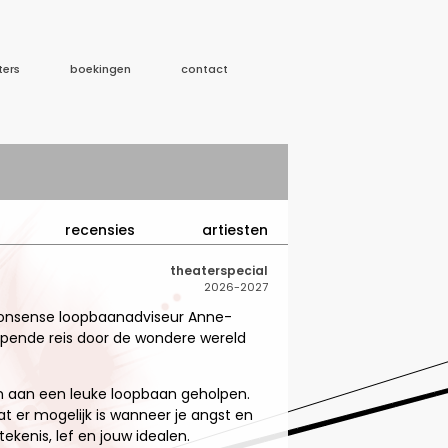
ters
boekingen
contact
recensies
artiesten
theaterspecial
2026-2027
onsense loopbaanadviseur Anne-
epende reis door de wondere wereld
n aan een leuke loopbaan geholpen.
t er mogelijk is wanneer je angst en
ekenis, lef en jouw idealen.