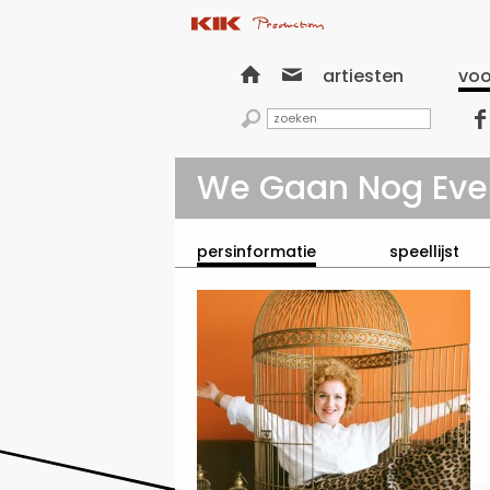


artiesten
voo


We Gaan Nog Eve
persinformatie
speellijst