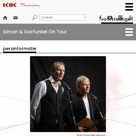







voorstellingen
Simon & Garfunkel On Tour
persinformatie
© Richard Beukelaar