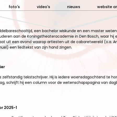
foto's
video's
nieuws
website ar
 middelbareschooltijd, een bachelor wiskunde en een master wet
 studeren aan de Koningstheateracademie in Den Bosch, waar hij e
staat uit een avond waarop artiesten uit de cabaretwereld (o.a.
uel) een liedtekst van zijn hand zingen.
ier
als zelfstandig tekstschrijver. Hij is iedere woensdagochtend te 
dag, schrijft hij een column voor de wetenschapspagina van da
or 2025-1