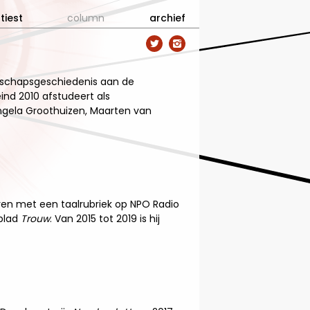
tiest
column
archief


enschapsgeschiedenis aan de
ind 2010 afstudeert als
 Angela Groothuizen, Maarten van
horen met een taalrubriek op NPO Radio
gblad
Trouw
. Van 2015 tot 2019 is hij