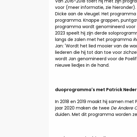
Van 2016-2018 toert hij met zijn pro
voor (meer informatie, zie hieronder).
Dicke aan de vleugel. Het programma wo
programma. Knappe grappen, puntgave 
programma wordt genomineerd voor een
2023 speelt hij zijn derde soloprogr
langs de zalen met het programma
R
Jan: 'Wordt het lied mooier van de wa
liederen die hij tot dan toe voor zich
wordt Jan genomineerd voor de Poelifi
nieuwe liedjes in de hand.
duoprogramma's met Patrick Nede
In 2018 en 2019 maakt hij samen met
jaar 2020 maken de twee
De Andere O
duiden. Met dit programma worden ze