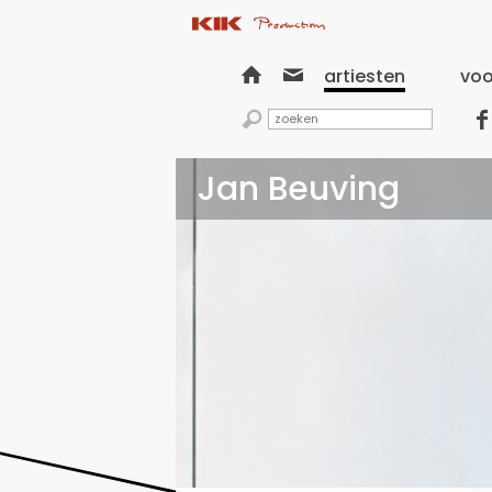


artiesten
voo


Jan Beuving