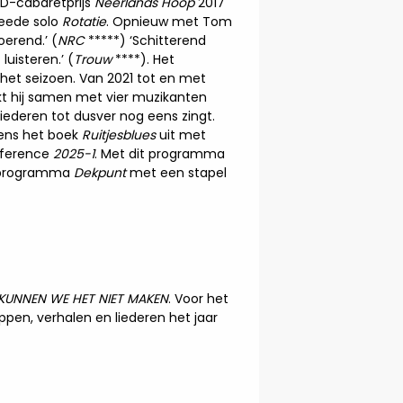
CD-cabaretprijs
Neerlands Hoop
2017
weede solo
Rotatie
. Opnieuw met Tom
oerend.’ (
NRC
*****) ‘Schitterend
luisteren.’ (
Trouw
****). Het
het seizoen. Van 2021 tot en met
rekt hij samen met vier muzikanten
liederen tot dusver nog eens zingt.
vens het boek
Ruitjesblues
uit met
onference
2025-1
. Met dit programma
jn programma
Dekpunt
met een stapel
 KUNNEN WE HET NIET MAKEN
. Voor het
en, verhalen en liederen het jaar