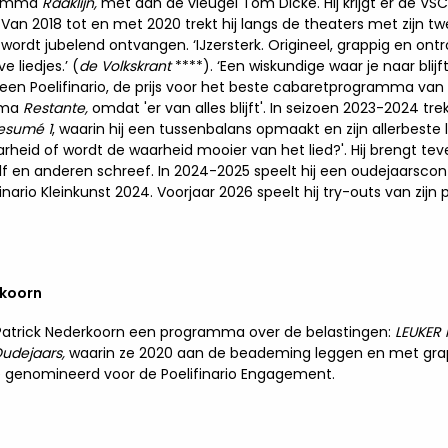
gramma
Raaklijn,
met aan de vleugel Tom Dicke. Hij krijgt er de VS
 Van 2018 tot en met 2020 trekt hij langs de theaters met zijn t
rdt jubelend ontvangen. ‘IJzersterk. Origineel, grappig en ontr
liedjes.’ (
de Volkskrant
****). ‘Een wiskundige waar je naar blijft 
 Poelifinario, de prijs voor het beste cabaretprogramma van 
amma
Restante,
omdat 'er van alles blijft'. In seizoen 2023-2024 t
esumé 1
, waarin hij een tussenbalans opmaakt en zijn allerbeste 
arheid of wordt de waarheid mooier van het lied?'. Hij brengt te
zelf en anderen schreef. In 2024-2025 speelt hij een oudejaarsc
nario Kleinkunst 2024. Voorjaar 2026 speelt hij try-outs van zi
rkoorn
 Patrick Nederkoorn een programma over de belastingen:
LEUKER
udejaars,
waarin ze 2020 aan de beademing leggen en met grapp
 genomineerd voor de Poelifinario Engagement.