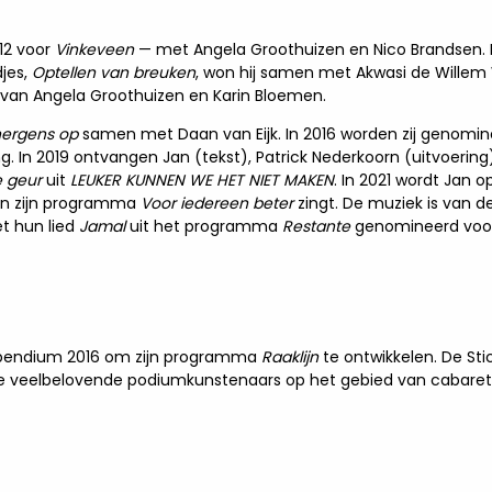
012 voor
Vinkeveen
— met Angela Groothuizen en Nico Brandsen. Hij
djes,
Optellen van breuken
, won hij samen met Akwasi de Willem Wi
van Angela Groothuizen en Karin Bloemen.
ergens op
samen met Daan van Eijk. In 2016 worden zij genomine
ing. In 2019 ontvangen Jan (tekst), Patrick Nederkoorn (uitvoeri
e geur
uit
LEUKER KUNNEN WE HET NIET MAKEN
. In 2021 wordt Jan
 in zijn programma
Voor iedereen beter
zingt. De muziek is van de
t hun lied
Jamal
uit het programma
Restante
genomineerd voor 
tipendium 2016 om zijn programma
Raaklijn
te ontwikkelen. De Sti
nge veelbelovende podiumkunstenaars op het gebied van cabaret 