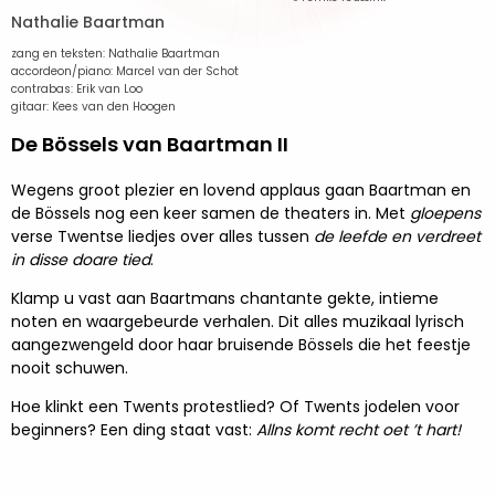
Nathalie Baartman
zang en teksten: Nathalie Baartman
accordeon/piano: Marcel van der Schot
contrabas: Erik van Loo
gitaar: Kees van den Hoogen
De Bössels van Baartman II
Wegens groot plezier en lovend applaus gaan Baartman en
de Bössels nog een keer samen de theaters in. Met
gloepens
verse Twentse liedjes over alles tussen
de leefde en verdreet
in disse doare tied
.
Klamp u vast aan Baartmans chantante gekte, intieme
noten en waargebeurde verhalen. Dit alles muzikaal lyrisch
aangezwengeld door haar bruisende Bössels die het feestje
nooit schuwen.
Hoe klinkt een Twents protestlied? Of Twents jodelen voor
beginners? Een ding staat vast:
Allns komt recht oet ’t hart!