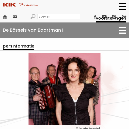







voorstellingen
De Bössels van Baartman II
persinformatie
© Femke Teussink