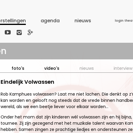
rstellingen
agenda
nieuws
login thea



en
foto's
video's
nieuws
interview
Eindelijk Volwassen
Rob Kamphues volwassen? Laat me niet lachen. Die denkt op z’n
kan worden en gelooft nog steeds dat de vrede binnen handber
wereld, als we een beetje liever voor elkaar worden…
Onder het mom dat zijn kinderen wél volwassen zijn en hij bi
tournee. Zij zijn gezegend met het muzikale talent waarvan K
hebben. Samen zingen ze prachtige liedjes en ondersteunen ze 