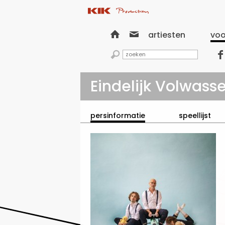


artiesten
voo


Eindelijk Volwass
persinformatie
speellijst