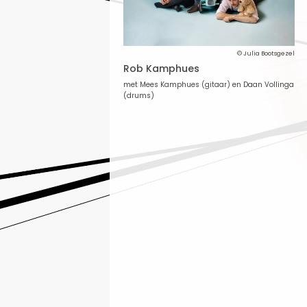
© Julia Bootsgezel
Rob Kamphues
met Mees Kamphues (gitaar) en Daan Vollinga
(drums)