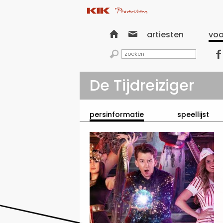


artiesten
voo


De Tijdreiziger
persinformatie
speellijst