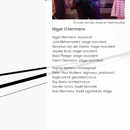
© Linda van den Broek en Rosh Studios
Nigel Otermans
Nigel Otermans: illusionist
Julie Metsemakers: stage-assistent
Demelsa van der Zwaan: stage-assistent
Jaydee Bunk: stage-assistent
Resa Ploeger: stage-assistent
Glenn Otermans: stage-assistent
Sophie Mattens: choreograaf
Peter-Paul Mulkens: regisseur, producent
Rajko Loznik: geluidtechnicus
Roy Briels: lichttechnicus
Sander Smits: hoofd techniek
Hub Otermans: hoofd logistiek en stage