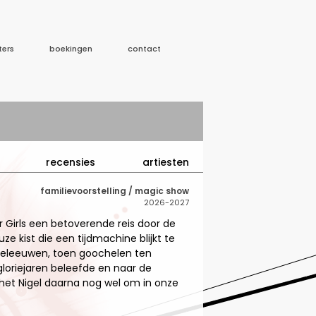
ters
boekingen
contact
recensies
artiesten
familievoorstelling / magic show
2026-2027
Girls een betoverende reis door de
uze kist die een tijdmachine blijkt te
middeleeuwen, toen goochelen ten
gloriejaren beleefde en naar de
het Nigel daarna nog wel om in onze