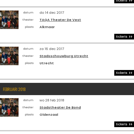
tickets
do 14 dec 2017
datum
TAQA Theater De Vest
theater
Alkmaar
plaats
tickets
za 16 dec 2017
datum
Stadsschouwburg Utrecht
theater
Utrecht
plaats
tickets
FEBRUARI 2018
wo 28 feb 2018
datum
Stadstheater De Bond
theater
Oldenzaal
plaats
tickets