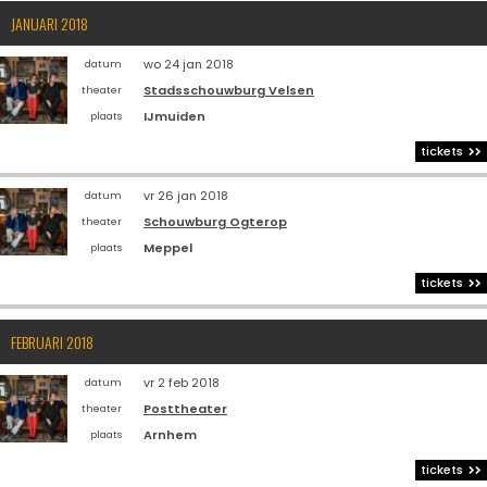
JANUARI 2018
wo 24 jan 2018
datum
Stadsschouwburg Velsen
theater
IJmuiden
plaats
tickets
vr 26 jan 2018
datum
Schouwburg Ogterop
theater
Meppel
plaats
tickets
FEBRUARI 2018
vr 2 feb 2018
datum
Posttheater
theater
Arnhem
plaats
tickets