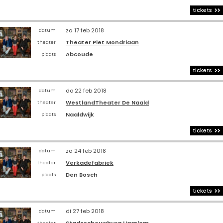
tickets
za 17 feb 2018
datum
Theater Piet Mondriaan
theater
Abcoude
plaats
tickets
do 22 feb 2018
datum
WestlandTheater De Naald
theater
Naaldwijk
plaats
tickets
za 24 feb 2018
datum
Verkadefabriek
theater
Den Bosch
plaats
tickets
di 27 feb 2018
datum