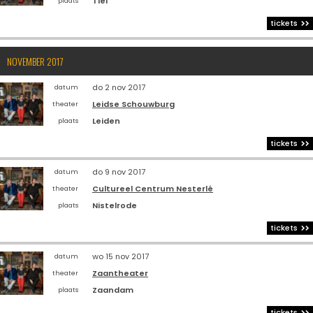
Tiel
plaats
tickets
NOVEMBER 2017
do 2 nov 2017
datum
Leidse Schouwburg
theater
Leiden
plaats
tickets
do 9 nov 2017
datum
Cultureel Centrum Nesterlé
theater
Nistelrode
plaats
tickets
wo 15 nov 2017
datum
Zaantheater
theater
Zaandam
plaats
tickets