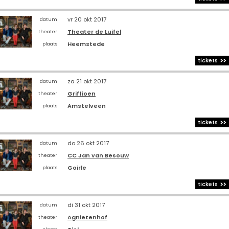
vr 20 okt 2017
datum
Theater de Luifel
theater
Heemstede
plaats
tickets
za 21 okt 2017
datum
Griffioen
theater
Amstelveen
plaats
tickets
do 26 okt 2017
datum
CC Jan van Besouw
theater
Goirle
plaats
tickets
di 31 okt 2017
datum
Agnietenhof
theater