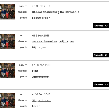
za 3 feb 2018
datum
Stadsschouwburg De Harmonie
theater
Leeuwarden
plaats
tickets
di 6 feb 2018
datum
Stadsschouwburg Nijmegen
theater
Nijmegen
plaats
tickets
za 10 feb 2018
datum
Flint
theater
Amersfoort
plaats
tickets
vr 16 feb 2018
datum
Singer Laren
theater
Laren
plaats