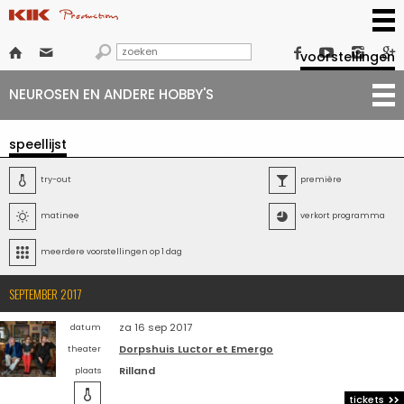







voorstellingen
NEUROSEN EN ANDERE HOBBY'S
speellijst

try-out

première

matinee

verkort programma

meerdere voorstellingen op 1 dag
SEPTEMBER 2017
za 16 sep 2017
datum
Dorpshuis Luctor et Emergo
theater
Rilland
plaats

tickets