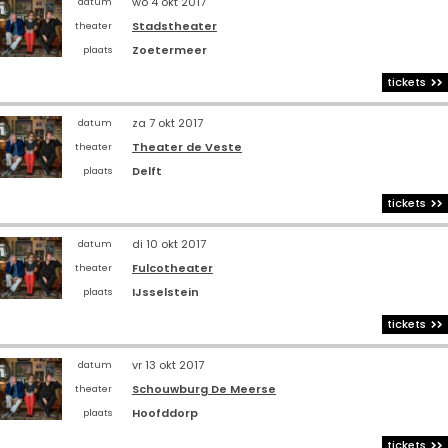
wo 4 okt 2017
datum
Stadstheater
theater
Zoetermeer
plaats
tickets
za 7 okt 2017
datum
Theater de Veste
theater
Delft
plaats
tickets
di 10 okt 2017
datum
Fulcotheater
theater
IJsselstein
plaats
tickets
vr 13 okt 2017
datum
Schouwburg De Meerse
theater
Hoofddorp
plaats
tickets