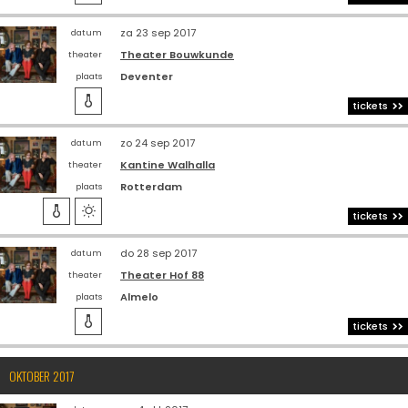
za 23 sep 2017
datum
Theater Bouwkunde
theater
Deventer
plaats

tickets
zo 24 sep 2017
datum
Kantine Walhalla
theater
Rotterdam
plaats


tickets
do 28 sep 2017
datum
Theater Hof 88
theater
Almelo
plaats

tickets
OKTOBER 2017