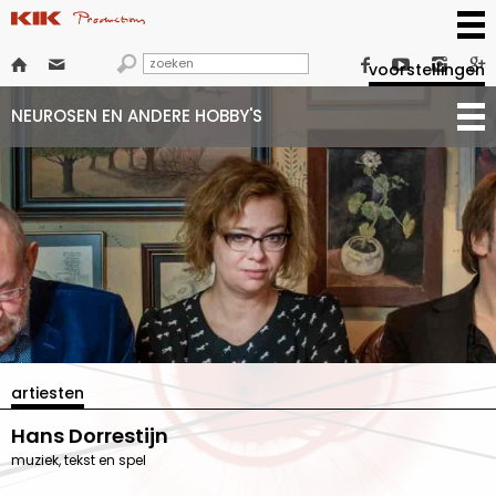







voorstellingen
NEUROSEN EN ANDERE HOBBY'S
artiesten
Hans Dorrestijn
muziek, tekst en spel