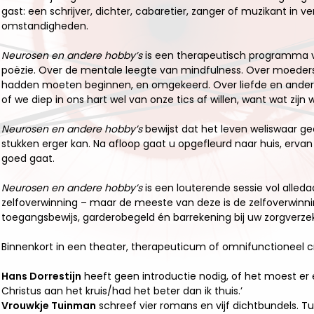
gast: een schrijver, dichter, cabaretier, zanger of muzikant in v
omstandigheden.
Neurosen en andere hobby’s
is een therapeutisch programma vo
poëzie. Over de mentale leegte van mindfulness. Over moeders
hadden moeten beginnen, en omgekeerd. Over liefde en andere
of we diep in ons hart wel van onze tics af willen, want wat zijn
Neurosen en andere hobby’s
bewijst dat het leven weliswaar gee
stukken erger kan. Na afloop gaat u opgefleurd naar huis, ervan
goed gaat.
Neurosen en andere hobby’s
is een louterende sessie vol alle
zelfoverwinning – maar de meeste van deze is de zelfoverwinni
toegangsbewijs, garderobegeld én barrekening bij uw zorgverze
Binnenkort in een theater, therapeuticum of omnifunctioneel c
Hans Dorrestijn
heeft geen introductie nodig, of het moest er ee
Christus aan het kruis/had het beter dan ik thuis.’
Vrouwkje Tuinman
schreef vier romans en vijf dichtbundels. T