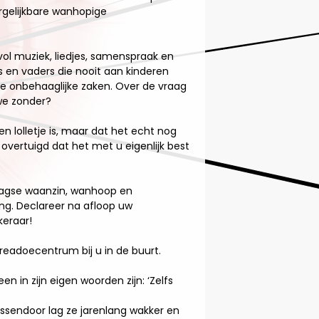
ergelijkbare wanhopige
l muziek, liedjes, samenspraak en
 en vaders die nooit aan kinderen
 onbehaaglijke zaken. Over de vraag
 we zonder?
n lolletje is, maar dat het echt nog
 overtuigd dat het met u eigenlijk best
daagse waanzin, wanhoop en
ng. Declareer na afloop uw
keraar!
readoecentrum bij u in de buurt.
n in zijn eigen woorden zijn: ‘Zelfs
ussendoor lag ze jarenlang wakker en