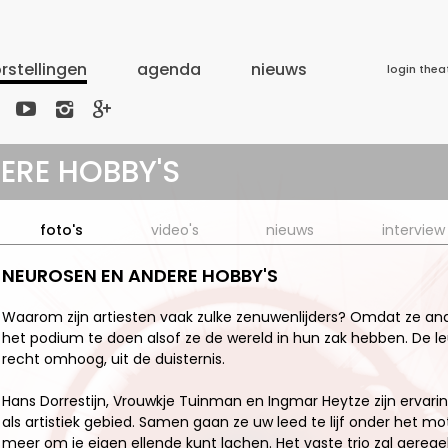
rstellingen
agenda
nieuws
login thea



ERE HOBBY'S
foto's
video's
nieuws
interview
NEUROSEN EN ANDERE HOBBY'S
Waarom zijn artiesten vaak zulke zenuwenlijders? Omdat ze 
het podium te doen alsof ze de wereld in hun zak hebben. De le
recht omhoog, uit de duisternis.
Hans Dorrestijn, Vrouwkje Tuinman en Ingmar Heytze zijn ervar
als artistiek gebied. Samen gaan ze uw leed te lijf onder het mott
meer om je eigen ellende kunt lachen. Het vaste trio zal gereg