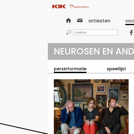


artiesten
voo


NEUROSEN EN AND
persinformatie
speellijst