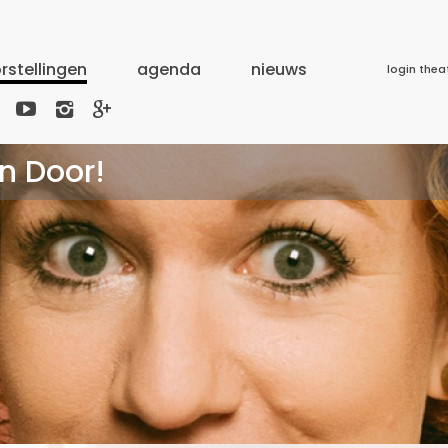
rstellingen
agenda
nieuws
login thea



n Door!