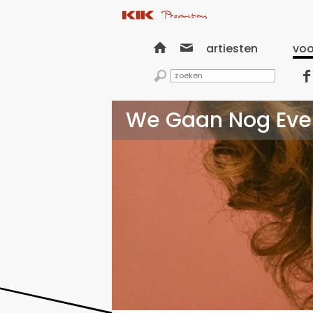


artiesten
voo


We Gaan Nog Eve