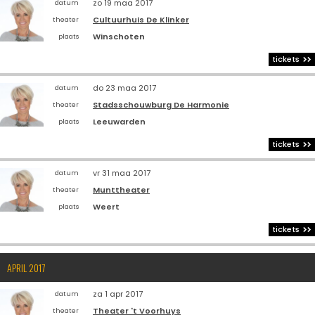
zo 19 maa 2017
datum
Cultuurhuis De Klinker
theater
Winschoten
plaats
tickets
do 23 maa 2017
datum
Stadsschouwburg De Harmonie
theater
Leeuwarden
plaats
tickets
vr 31 maa 2017
datum
Munttheater
theater
Weert
plaats
tickets
APRIL 2017
za 1 apr 2017
datum
Theater 't Voorhuys
theater