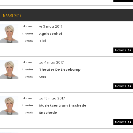
MAART 2017
vr 3 maa 2017
datum
Agnietenhof
theater
Tiel
plaats
tickets
za 4 maa 2017
datum
Theater De Lievekamp
theater
Oss
plaats
tickets
za 18 maa 2017
datum
Muziekcentrum Enschede
theater
Enschede
plaats
tickets