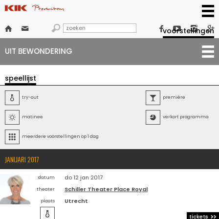







voorstellingen
UIT BEWONDERING
speellijst

try-out

première

matinee

verkort programma

meerdere voorstellingen op 1 dag
JANUARI 2017
do 12 jan 2017
datum
Schiller Theater Place Royal
theater
Utrecht
plaats

tickets