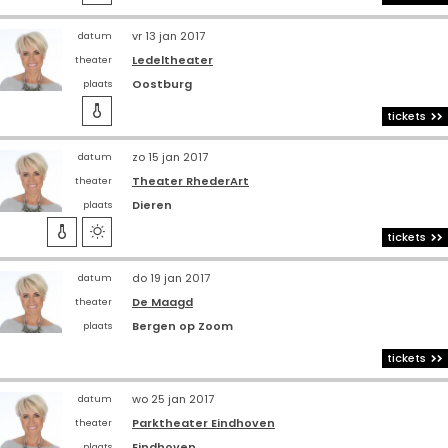
vr 13 jan 2017
datum
Ledeltheater
theater
Oostburg
plaats

tickets
zo 15 jan 2017
datum
Theater RhederArt
theater
Dieren
plaats


tickets
do 19 jan 2017
datum
De Maagd
theater
Bergen op Zoom
plaats
tickets
wo 25 jan 2017
datum
Parktheater Eindhoven
theater
Eindhoven
plaats