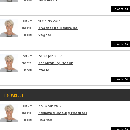
tickets
vr 27 jan 2017
datum
Theater De Blauwe Kei
theater
Veghel
plaats
tickets
za 28 jan 2017
datum
Schouwburg Odeon
theater
Zwolle
plaats
tickets
FEBRUARI 2017
do 16 feb 2017
datum
Parkstad Limburg Theaters
theater
Heerlen
plaats
tickets