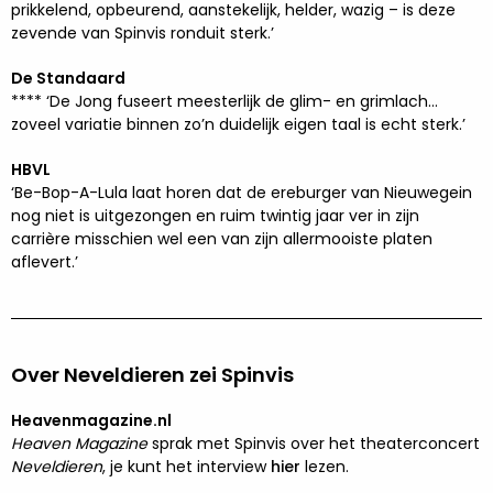
prikkelend, opbeurend, aanstekelijk, helder, wazig – is deze
zevende van Spinvis ronduit sterk.’
De Standaard
**** ‘De Jong fuseert meesterlijk de glim- en grimlach…
zoveel variatie binnen zo’n duidelijk eigen taal is echt sterk.’
HBVL
‘Be-Bop-A-Lula laat horen dat de ereburger van Nieuwegein
nog niet is uitgezongen en ruim twintig jaar ver in zijn
carrière misschien wel een van zijn allermooiste platen
aflevert.’
Over Neveldieren zei Spinvis
Heavenmagazine.nl
Heaven Magazine
sprak met Spinvis over het theaterconcert
Neveldieren
, je kunt het interview
hier
lezen.