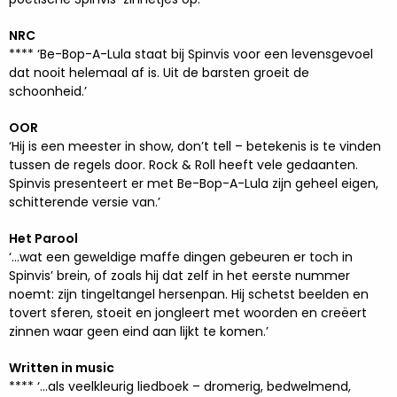
NRC
**** ‘Be-Bop-A-Lula staat bij Spinvis voor een levensgevoel
dat nooit helemaal af is. Uit de barsten groeit de
schoonheid.’
OOR
‘Hij is een meester in show, don’t tell – betekenis is te vinden
tussen de regels door. Rock & Roll heeft vele gedaanten.
Spinvis presenteert er met Be-Bop-A-Lula zijn geheel eigen,
schitterende versie van.’
Het Parool
‘…wat een geweldige maffe dingen gebeuren er toch in
Spinvis’ brein, of zoals hij dat zelf in het eerste nummer
noemt: zijn tingeltangel hersenpan. Hij schetst beelden en
tovert sferen, stoeit en jongleert met woorden en creëert
zinnen waar geen eind aan lijkt te komen.’
Written in music
**** ‘…als veelkleurig liedboek – dromerig, bedwelmend,