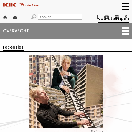







voorstellingen
OVERVECHT
recensies
© Spinvis