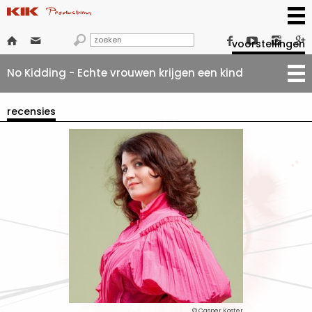







voorstellingen
No Kidding - Echte vrouwen krijgen een kind
recensies
© Casper Koster