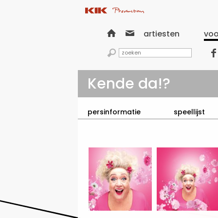


artiesten
voo


Kende da!?
persinformatie
speellijst