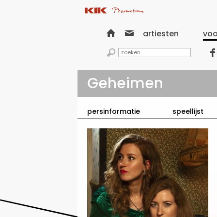


artiesten
voo


Geheimen
persinformatie
speellijst