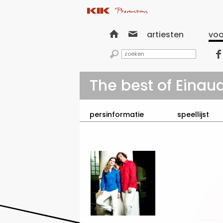


artiesten
voo


The best of Einaud
persinformatie
speellijst