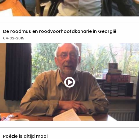
De roodmus en roodvoorhoofdkanarie in Georgië
04-02-2015
Poëzie is altijd mooi