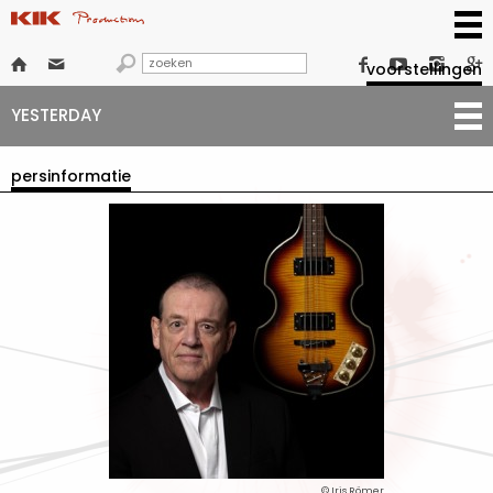







voorstellingen
YESTERDAY
persinformatie
© Iris Römer