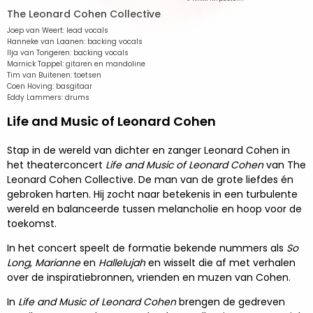
The Leonard Cohen Collective
Joep van Weert: lead vocals
Hanneke van Laanen: backing vocals
Ilja van Tongeren: backing vocals
Marnick Tappel: gitaren en mandoline
Tim van Buitenen: toetsen
Coen Hoving: basgitaar
Eddy Lammers: drums
Life and Music of Leonard Cohen
Stap in de wereld van dichter en zanger Leonard Cohen in
het theaterconcert
Life and Music of Leonard Cohen
van The
Leonard Cohen Collective. De man van de grote liefdes én
gebroken harten. Hij zocht naar betekenis in een turbulente
wereld en balanceerde tussen melancholie en hoop voor de
toekomst.
In het concert speelt de formatie bekende nummers als
So
Long
,
Marianne
en
Hallelujah
en wisselt die af met verhalen
over de inspiratiebronnen, vrienden en muzen van Cohen.
In
Life and Music of Leonard Cohen
brengen de gedreven