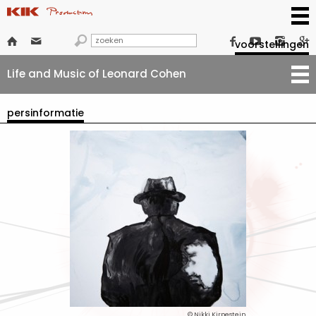







voorstellingen
Life and Music of Leonard Cohen
persinformatie
© Nikki Kirpestein