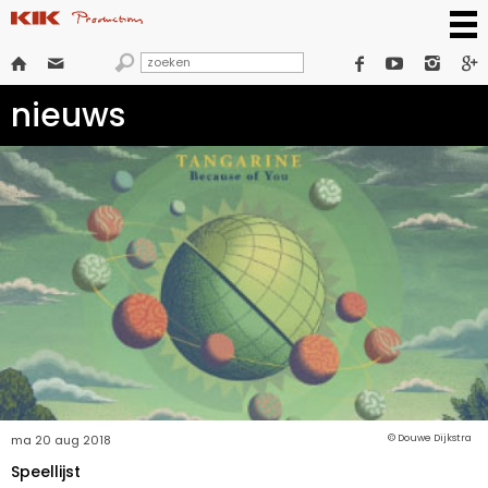







nieuws
ma 20 aug 2018
© Douwe Dijkstra
Speellijst