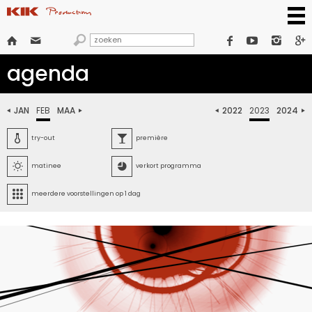







agenda
JAN
FEB
MAA
2022
2023
2024






try-out
première


matinee
verkort programma

meerdere voorstellingen op 1 dag